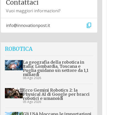
Contattaci
Vuoi maggiori informazioni?
content_copy
info@innovationpost.it
ROBOTICA
La geografia della robotica in
Italia: Lombardia, Toscana e
Puglia guidano un settore da 1,1
miliardi
06 Ago 2026
Ecco Gemini Robotics 2: la
Physical AI di Google per bracci
robotici e umanoidi
05 Ago 2026
Gli USA bloccano le importazioni