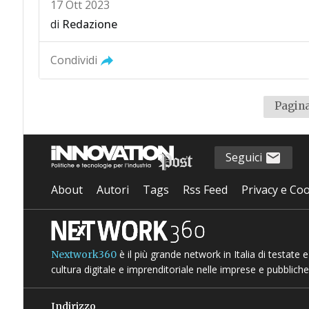
17 Ott 2023
di
Redazione
Condividi
Pagina
Seguici
About
Autori
Tags
Rss Feed
Privacy e Coo
è il più grande network in Italia di testate
Nextwork360
cultura digitale e imprenditoriale nelle imprese e pubbliche
Indirizzo