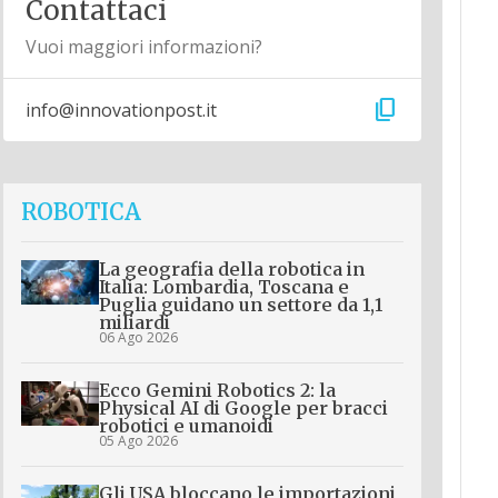
Contattaci
Vuoi maggiori informazioni?
content_copy
info@innovationpost.it
ROBOTICA
La geografia della robotica in
Italia: Lombardia, Toscana e
Puglia guidano un settore da 1,1
miliardi
06 Ago 2026
Ecco Gemini Robotics 2: la
Physical AI di Google per bracci
robotici e umanoidi
05 Ago 2026
Gli USA bloccano le importazioni