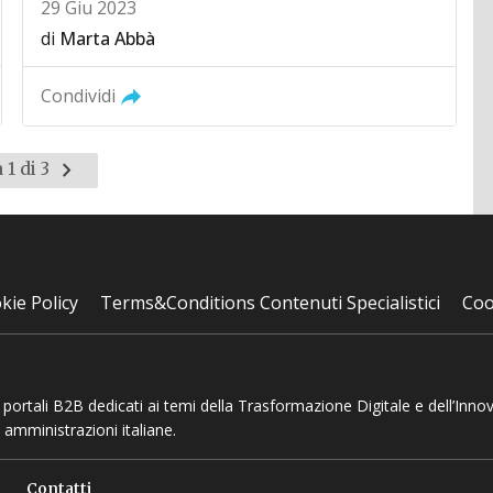
29 Giu 2023
di
Marta Abbà
Condividi
Pagina
 1 di 3
successiva
kie Policy
Terms&Conditions Contenuti Specialistici
Coo
 e portali B2B dedicati ai temi della Trasformazione Digitale e dell’Inno
 amministrazioni italiane.
Contatti