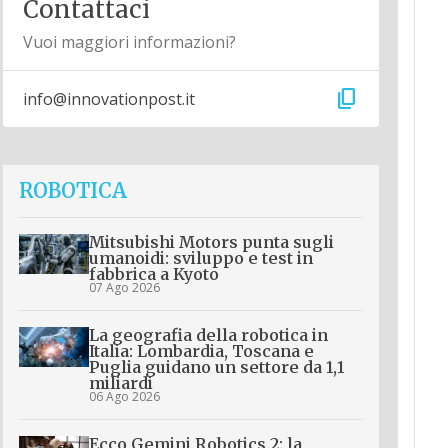
Contattaci
Vuoi maggiori informazioni?
content_copy
info@innovationpost.it
ROBOTICA
Mitsubishi Motors punta sugli
umanoidi: sviluppo e test in
fabbrica a Kyoto
07 Ago 2026
La geografia della robotica in
Italia: Lombardia, Toscana e
Puglia guidano un settore da 1,1
miliardi
06 Ago 2026
Ecco Gemini Robotics 2: la