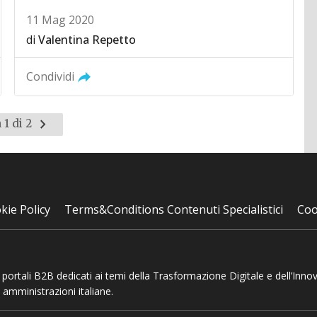
11 Mag 2020
di
Valentina Repetto
Condividi
Pagina
 1 di 2
successiva
kie Policy
Terms&Conditions Contenuti Specialistici
Coo
 e portali B2B dedicati ai temi della Trasformazione Digitale e dell’Inno
 amministrazioni italiane.