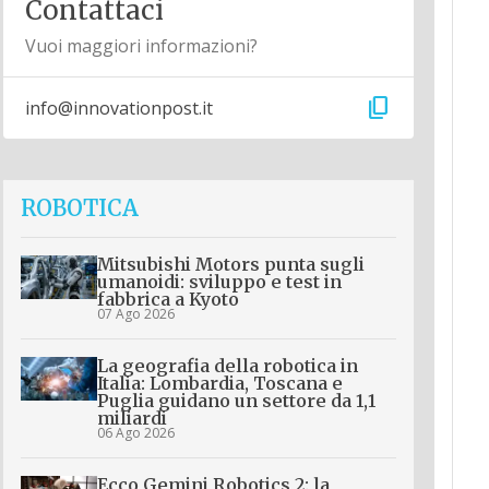
Contattaci
Vuoi maggiori informazioni?
content_copy
info@innovationpost.it
ROBOTICA
Mitsubishi Motors punta sugli
umanoidi: sviluppo e test in
fabbrica a Kyoto
07 Ago 2026
La geografia della robotica in
Italia: Lombardia, Toscana e
Puglia guidano un settore da 1,1
miliardi
06 Ago 2026
Ecco Gemini Robotics 2: la