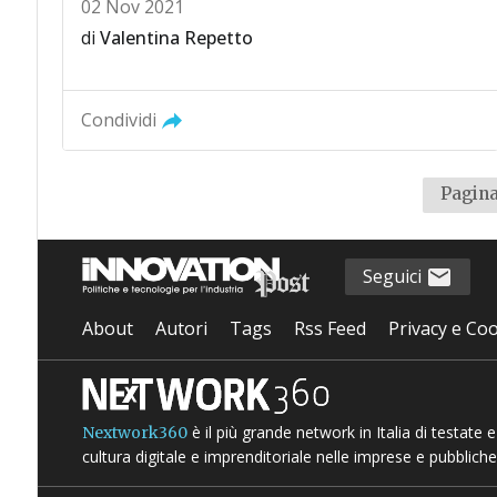
02 Nov 2021
di
Valentina Repetto
Condividi
Pagina
Seguici
About
Autori
Tags
Rss Feed
Privacy e Coo
è il più grande network in Italia di testate
Nextwork360
cultura digitale e imprenditoriale nelle imprese e pubbliche