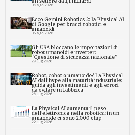
un settore da 1,1 miliardi
06 Ago 2026
Ecco Gemini Robotics 2: la Physical AI
di Google per bracci robotici e
umanoidi
05 Ago 2026
Gli USA bloccano le importazioni di
robot umanoidi e inverter:
“Questione di sicurezza nazionale”
29 Lug 2026
Robot, cobot o umanoide? La Physical
AI dall’hype alla maturità industriale:
guida agli investimenti e agli errori
da evitare in fabbrica
28 Lug 2026
La Physical AI aumenta il peso
dell’elettronica nella robotica: in un
umanoide ci sono 2.000 chip
22 Lug 2026