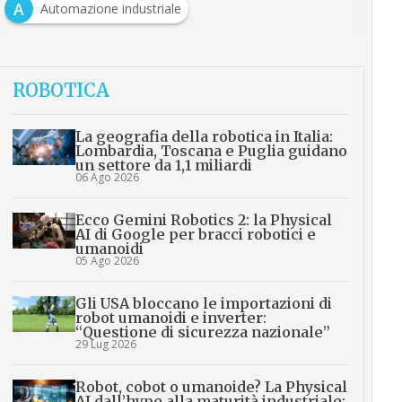
A
Automazione industriale
ROBOTICA
La geografia della robotica in Italia:
Lombardia, Toscana e Puglia guidano
un settore da 1,1 miliardi
06 Ago 2026
Ecco Gemini Robotics 2: la Physical
AI di Google per bracci robotici e
umanoidi
05 Ago 2026
Gli USA bloccano le importazioni di
robot umanoidi e inverter:
“Questione di sicurezza nazionale”
29 Lug 2026
Robot, cobot o umanoide? La Physical
AI dall’hype alla maturità industriale: