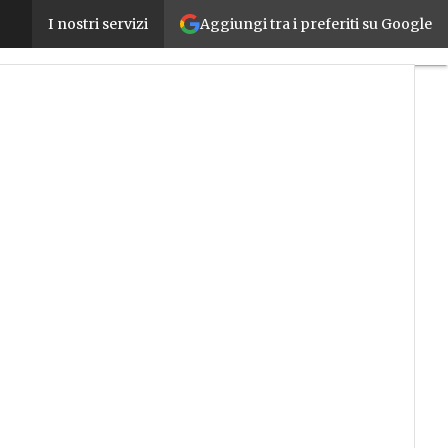
Aggiungi tra i preferiti su Google
Lapp, innovazione e sostenibilità nella factory au
I nostri servizi