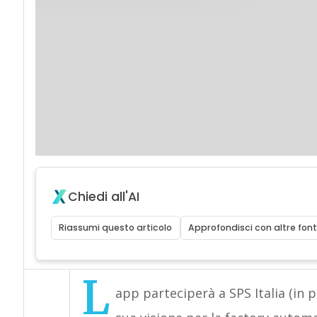
Chiedi all'AI
Riassumi questo articolo
Approfondisci con altre font
L
app parteciperà a SPS Italia (in