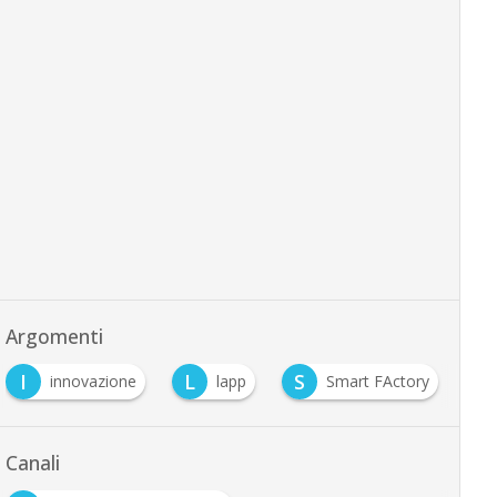
Argomenti
I
L
S
S
innovazione
lapp
Smart FActory
Canali