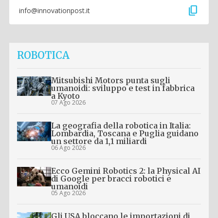
content_copy
info@innovationpost.it
ROBOTICA
Mitsubishi Motors punta sugli
umanoidi: sviluppo e test in fabbrica
a Kyoto
07 Ago 2026
La geografia della robotica in Italia:
Lombardia, Toscana e Puglia guidano
un settore da 1,1 miliardi
06 Ago 2026
Ecco Gemini Robotics 2: la Physical AI
di Google per bracci robotici e
umanoidi
05 Ago 2026
Gli USA bloccano le importazioni di