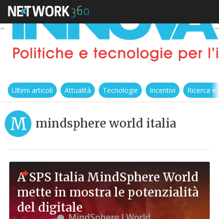
Ultimi articoli
Attualità
Tecnologie
Incentivi
Ricerca e
M
mindsphere world italia
A SPS Italia MindSphere World
mette in mostra le potenzialità
del digitale