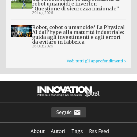
robot umanoidi e inverter:
“Questione di sicurezza nazionale”
29 Lug 2026
Robot, cobot o umanoide? La Physical
AI dall’hype alla maturità industriale:
guida agli investimenti e agli errori
da evitare in fabbrica
28 Lug 2026
Vedi tutti gli approfondimenti >
Seguici
About
Autori
Tags
Rss Feed