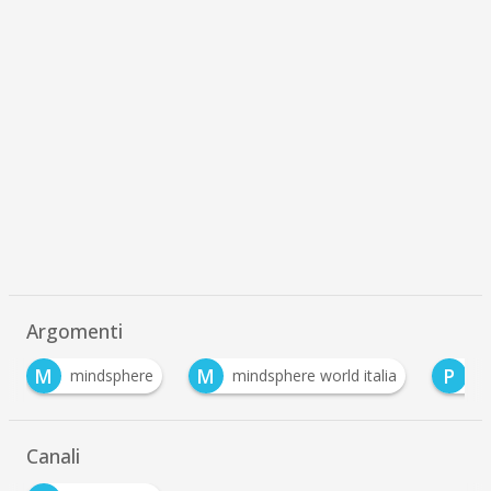
Argomenti
M
M
P
mindsphere
mindsphere world italia
po
Canali