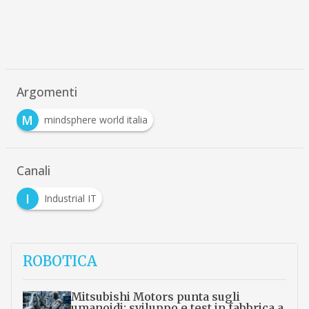
Argomenti
M
mindsphere world italia
Canali
I
Industrial IT
ROBOTICA
Mitsubishi Motors punta sugli
umanoidi: sviluppo e test in fabbrica a