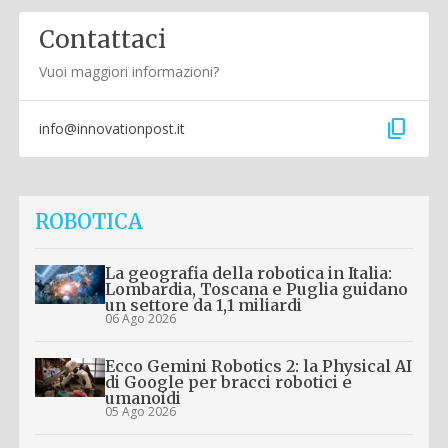
Contattaci
Vuoi maggiori informazioni?
content_copy
info@innovationpost.it
ROBOTICA
La geografia della robotica in Italia:
Lombardia, Toscana e Puglia guidano
un settore da 1,1 miliardi
06 Ago 2026
Ecco Gemini Robotics 2: la Physical AI
di Google per bracci robotici e
umanoidi
05 Ago 2026