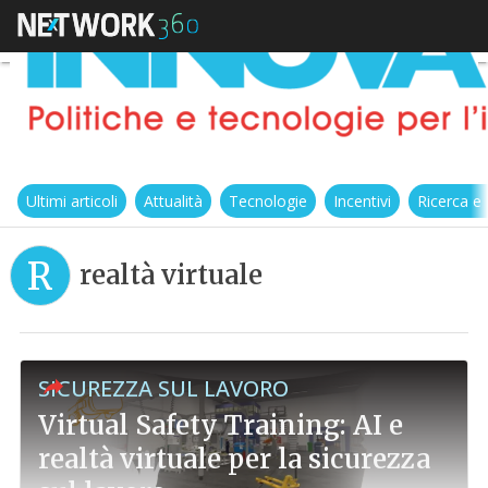
Ultimi articoli
Attualità
Tecnologie
Incentivi
Ricerca e
R
realtà virtuale
SICUREZZA SUL LAVORO
Virtual Safety Training: AI e
realtà virtuale per la sicurezza