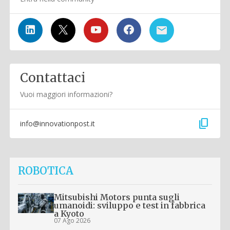
Contattaci
Vuoi maggiori informazioni?
content_copy
info@innovationpost.it
ROBOTICA
Mitsubishi Motors punta sugli
umanoidi: sviluppo e test in fabbrica
a Kyoto
07 Ago 2026