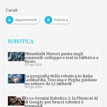
Canali
A
R
Appuntamenti
Robotica
ROBOTICA
Mitsubishi Motors punta sugli
umanoidi: sviluppo e test in fabbrica a
Kyoto
07 Ago 2026
La geografia della robotica in Italia:
Lombardia, Toscana e Puglia guidano
un settore da 1,1 miliardi
06 Ago 2026
Ecco Gemini Robotics 2: la Physical AI
di Google per bracci robotici e
umanoidi