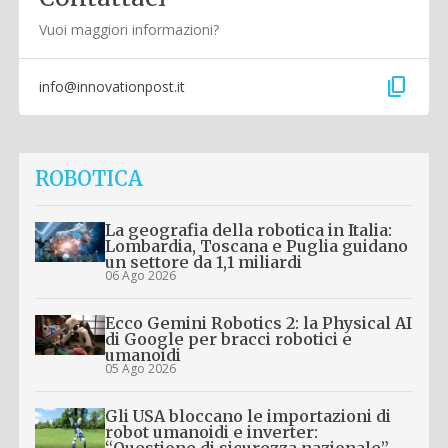
Vuoi maggiori informazioni?
content_copy
info@innovationpost.it
ROBOTICA
La geografia della robotica in Italia:
Lombardia, Toscana e Puglia guidano
un settore da 1,1 miliardi
06 Ago 2026
Ecco Gemini Robotics 2: la Physical AI
di Google per bracci robotici e
umanoidi
05 Ago 2026
Gli USA bloccano le importazioni di
robot umanoidi e inverter: