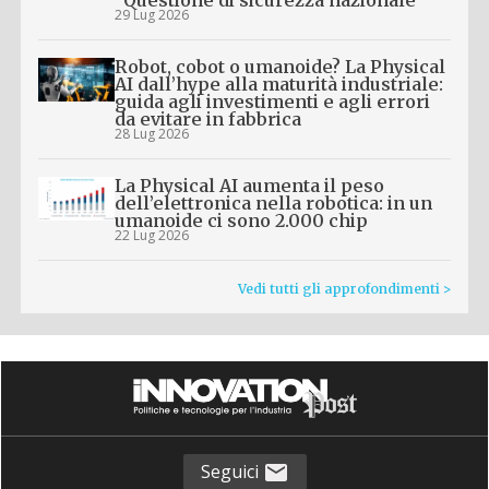
“Questione di sicurezza nazionale”
29 Lug 2026
Robot, cobot o umanoide? La Physical
AI dall’hype alla maturità industriale:
guida agli investimenti e agli errori
da evitare in fabbrica
28 Lug 2026
La Physical AI aumenta il peso
dell’elettronica nella robotica: in un
umanoide ci sono 2.000 chip
22 Lug 2026
Vedi tutti gli approfondimenti >
Seguici