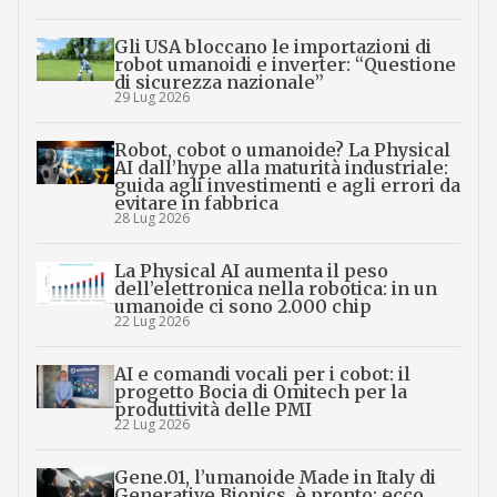
Gli USA bloccano le importazioni di
robot umanoidi e inverter: “Questione
di sicurezza nazionale”
29 Lug 2026
Robot, cobot o umanoide? La Physical
AI dall’hype alla maturità industriale:
guida agli investimenti e agli errori da
evitare in fabbrica
28 Lug 2026
La Physical AI aumenta il peso
dell’elettronica nella robotica: in un
umanoide ci sono 2.000 chip
22 Lug 2026
AI e comandi vocali per i cobot: il
progetto Bocia di Omitech per la
produttività delle PMI
22 Lug 2026
Gene.01, l’umanoide Made in Italy di
Generative Bionics, è pronto: ecco