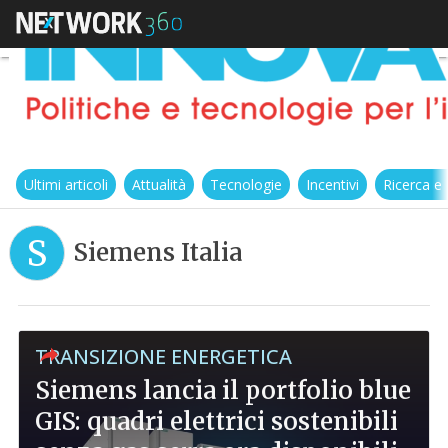
Ultimi articoli
Attualità
Tecnologie
Incentivi
Ricerca e
S
Siemens Italia
TRANSIZIONE ENERGETICA
Siemens lancia il portfolio blue
GIS: quadri elettrici sostenibili