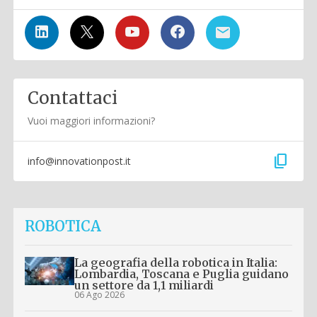
Contattaci
Vuoi maggiori informazioni?
content_copy
info@innovationpost.it
ROBOTICA
La geografia della robotica in Italia:
Lombardia, Toscana e Puglia guidano
un settore da 1,1 miliardi
06 Ago 2026