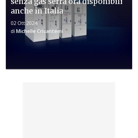
senza gas serra ora disponibili
anche in Italia
02 Ott 2024
di
Michelle Crisantemi