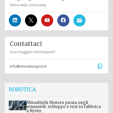
Entra nella community
Contattaci
Vuoi maggiori informazioni?
content_copy
info@innovationpost.it
ROBOTICA
Mitsubishi Motors punta sugli
umanoidi: sviluppo e test in fabbrica
a Kyoto