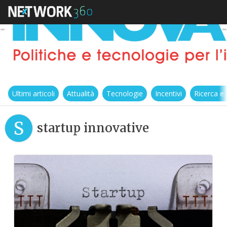
Ultimi articoli
Attualità
Tecnologie
Incentivi
Ricerca e
S
startup innovative