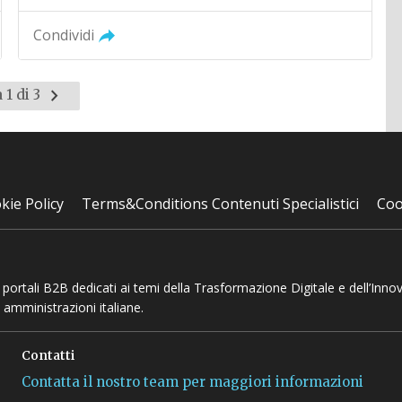
Condividi
Pagina
 1 di 3
successiva
kie Policy
Terms&Conditions Contenuti Specialistici
Coo
 e portali B2B dedicati ai temi della Trasformazione Digitale e dell’Inno
 amministrazioni italiane.
Contatti
Contatta il nostro team per maggiori informazioni