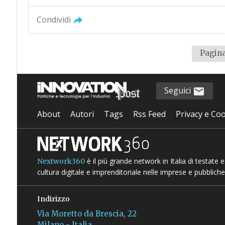
Condividi
Pagina
Seguici
About
Autori
Tags
Rss Feed
Privacy e Coo
è il più grande network in Italia di testate
Nextwork360
cultura digitale e imprenditoriale nelle imprese e pubbliche
Indirizzo
Via Moretto da Brescia, 22
Milano - Italia