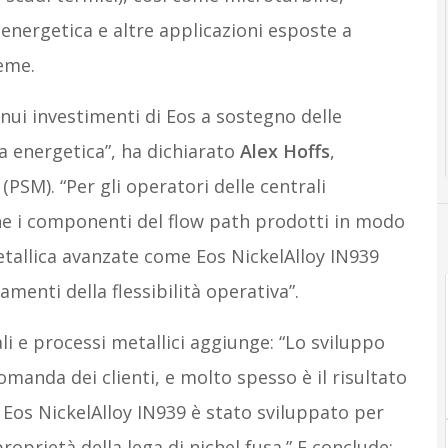
 energetica e altre applicazioni esposte a
eme.
nui investimenti di Eos a sostegno delle
ia energetica”, ha dichiarato
Alex Hoffs
,
PSM). “Per gli operatori delle centrali
che i componenti del flow path prodotti in modo
etallica avanzate come Eos NickelAlloy IN939
ramenti della flessibilità operativa”.
i e processi metallici aggiunge: “Lo sviluppo
manda dei clienti, e molto spesso è il risultato
 Eos NickelAlloy IN939 è stato sviluppato per
roprietà della lega di nichel fusa.” E conclude: