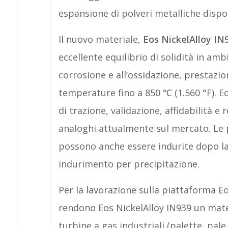
espansione di polveri metalliche dispon
Il nuovo materiale,
Eos NickelAlloy IN
eccellente equilibrio di solidità in am
corrosione e all’ossidazione, prestazio
temperature fino a 850 ℃ (1.560 °F). E
di trazione, validazione, affidabilità e 
analoghi attualmente sul mercato. Le p
possono anche essere indurite dopo la
indurimento per precipitazione.
Per la lavorazione sulla piattaforma E
rendono Eos NickelAlloy IN939 un mater
turbine a gas industriali (palette, pal