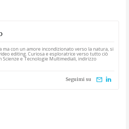
o
a ma con un amore incondizionato verso la natura, si
 video editing. Curiosa e esploratrice verso tutto ciò
n Scienze e Tecnologie Multimediali, indirizzo
email
Seguimi su