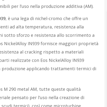
ibili per l’uso nella produzione additiva (AM).
939
, è una lega di nichel-cromo che offre un
bienti ad alta temperatura, resistenza alla
ni sotto sforzo e resistenza allo scorrimento a
os NickelAlloy IN939 fornisce maggiori proprietà
resistenza al cracking rispetto a materiali
arti realizzate con Eos NickelAlloy IN939
 produzione applicando trattamenti termici di
os M 290 metal AM, tutte queste qualità
iale pensato per l’uso nella creazione di
e, scudi termici), così come microturbine,