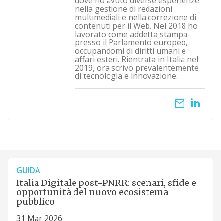
dove ho avuto diverse esperienze
nella gestione di redazioni
multimediali e nella correzione di
contenuti per il Web. Nel 2018 ho
lavorato come addetta stampa
presso il Parlamento europeo,
occupandomi di diritti umani e
affari esteri. Rientrata in Italia nel
2019, ora scrivo prevalentemente
di tecnologia e innovazione.
email
GUIDA
Italia Digitale post-PNRR: scenari, sfide e
opportunità del nuovo ecosistema
pubblico
31 Mar 2026