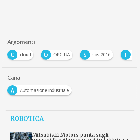
Argomenti
C
O
S
T
cloud
OPC-UA
sps 2016
trasport
Canali
A
Automazione industriale
ROBOTICA
Mitsubishi Motors punta sugli
umanoidi: sviluppo e test in fabbrica a