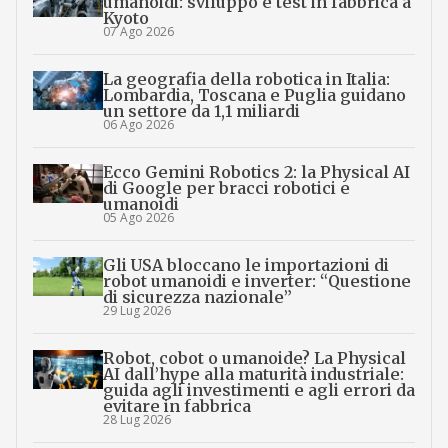
umanoidi: sviluppo e test in fabbrica a
Kyoto
07 Ago 2026
La geografia della robotica in Italia:
Lombardia, Toscana e Puglia guidano
un settore da 1,1 miliardi
06 Ago 2026
Ecco Gemini Robotics 2: la Physical AI
di Google per bracci robotici e
umanoidi
05 Ago 2026
Gli USA bloccano le importazioni di
robot umanoidi e inverter: “Questione
di sicurezza nazionale”
29 Lug 2026
Robot, cobot o umanoide? La Physical
AI dall’hype alla maturità industriale:
guida agli investimenti e agli errori da
evitare in fabbrica
28 Lug 2026