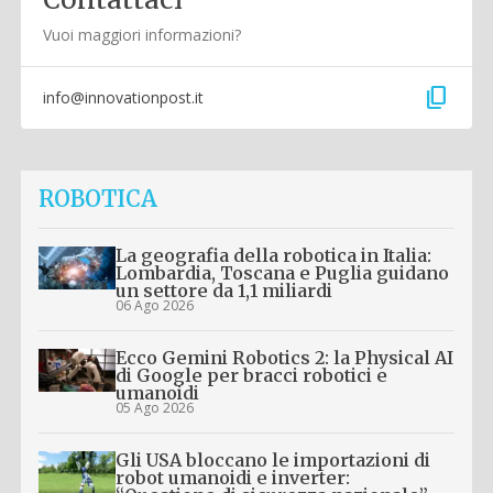
Vuoi maggiori informazioni?
content_copy
info@innovationpost.it
ROBOTICA
La geografia della robotica in Italia:
Lombardia, Toscana e Puglia guidano
un settore da 1,1 miliardi
06 Ago 2026
Ecco Gemini Robotics 2: la Physical AI
di Google per bracci robotici e
umanoidi
05 Ago 2026
Gli USA bloccano le importazioni di
robot umanoidi e inverter: