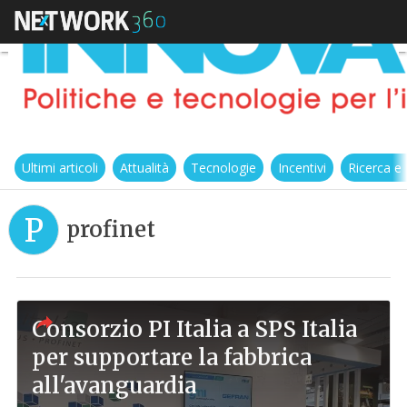
Ultimi articoli
Attualità
Tecnologie
Incentivi
Ricerca e
P
profinet
Consorzio PI Italia a SPS Italia
per supportare la fabbrica
all'avanguardia