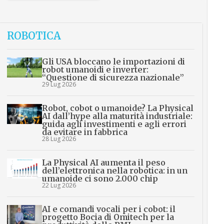
ROBOTICA
Gli USA bloccano le importazioni di
robot umanoidi e inverter:
“Questione di sicurezza nazionale”
29 Lug 2026
Robot, cobot o umanoide? La Physical
AI dall’hype alla maturità industriale:
guida agli investimenti e agli errori
da evitare in fabbrica
28 Lug 2026
La Physical AI aumenta il peso
dell’elettronica nella robotica: in un
umanoide ci sono 2.000 chip
22 Lug 2026
AI e comandi vocali per i cobot: il
progetto Bocia di Omitech per la