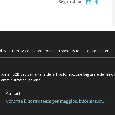
email
Seguimi su
licy
Terms&Conditions Contenuti Specialistici
Cookie Center
 e portali B2B dedicati ai temi della Trasformazione Digitale e dell’Inno
 amministrazioni italiane.
Contatti
Contatta il nostro team per maggiori informazioni