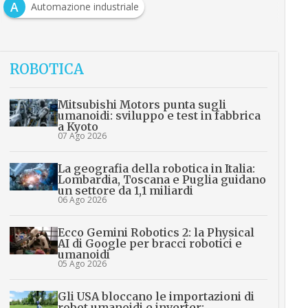
A
Automazione industriale
ROBOTICA
Mitsubishi Motors punta sugli
umanoidi: sviluppo e test in fabbrica
a Kyoto
07 Ago 2026
La geografia della robotica in Italia:
Lombardia, Toscana e Puglia guidano
un settore da 1,1 miliardi
06 Ago 2026
Ecco Gemini Robotics 2: la Physical
AI di Google per bracci robotici e
umanoidi
05 Ago 2026
Gli USA bloccano le importazioni di
robot umanoidi e inverter: