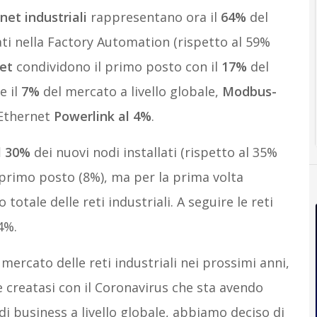
net industriali
rappresentano ora il
64%
del
ati nella Factory Automation (rispetto al 59%
net
condividono il primo posto con il
17%
del
e il
7%
del mercato a livello globale,
Modbus-
 Ethernet
Powerlink al 4%
.
l 30%
dei nuovi nodi installati (rispetto al 35%
l primo posto (8%), ma per la prima volta
tale delle reti industriali. A seguire le reti
4%.
ercato delle reti industriali nei prossimi anni,
e creatasi con il Coronavirus che sta avendo
 di business a livello globale, abbiamo deciso di