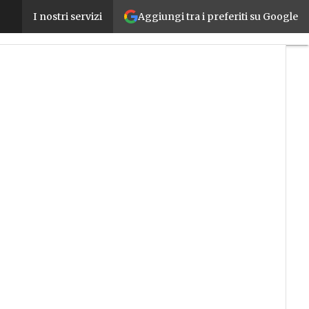
Aggiungi tra i preferiti su Google
Comunicazioni industriali, Ethernet industriale anc
I nostri servizi