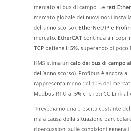
mercato ai bus di campo. Le
reti Ether
mercato globale dei nuovi nodi install
dell’anno scorso).
EtherNet/IP e Profi
mercato.
EtherCAT
continua a ricoprir
TCP
detiene il
5%
, superando di poco
HMS stima un
calo dei bus di campo a
dell’anno scorso). Profibus è ancora a
rappresenta meno del 10% del mercato to
Modbus-RTU al 5% e le reti CC-Link al 
“Prevediamo una crescita costante del m
ma a causa della situazione particolar
ripercussioni sulle condizioni generali