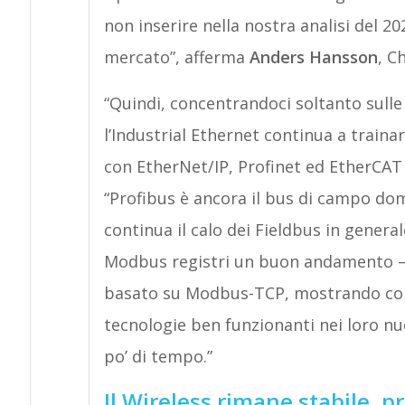
non inserire nella nostra analisi del 20
mercato”, afferma
Anders Hansson
, C
“Quindi, concentrandoci soltanto sull
l’Industrial Ethernet continua a trainar
con EtherNet/IP, Profinet ed EtherCAT
“Profibus è ancora il bus di campo d
continua il calo dei Fieldbus in genera
Modbus registri un buon andamento – s
basato su Modbus-TCP, mostrando come
tecnologie ben funzionanti nei loro nu
po’ di tempo.”
Il Wireless rimane stabile, 