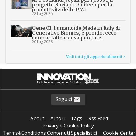
progetto Bocia di Omitech per la
produttività delle PMI
22 Lug 2026
Gene.01, l’umanoide Made in Italy di
Generative Bionics, è pronto: ecco
come è fatto e cosa può fare.
20 Lug 2026
Vedi tutti gli approfondimenti >
Seguici
About
Autori
Tags
Rss Feed
Privacy e Cookie Policy
Terms&Conditions Contenuti Specialistici
Cookie Center