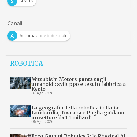
S
Stratus
Canali
A
Automazione industriale
ROBOTICA
Mitsubishi Motors punta sugli
umanoidi: sviluppo e test in fabbrica a
Kyoto
07 Ago 2026
La geografia della robotica in Italia:
Lombardia, Toscana e Puglia guidano
un settore da 1,1 miliardi
06 Ago 2026
Ecco Gemini Robotics 2: la Physical AI