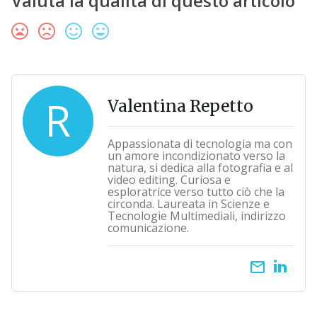
Valuta la qualità di questo articolo
R
Valentina Repetto
Appassionata di tecnologia ma con
un amore incondizionato verso la
natura, si dedica alla fotografia e al
video editing. Curiosa e
esploratrice verso tutto ciò che la
circonda. Laureata in Scienze e
Tecnologie Multimediali, indirizzo
comunicazione.
email