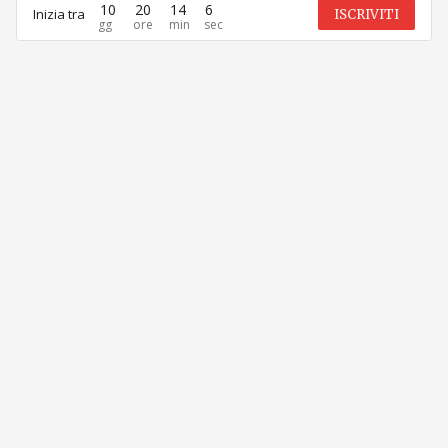
10
20
14
6
Inizia tra
ISCRIVITI