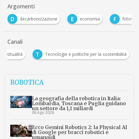
Argomenti
E
F
decarbonizzazione
economia
fotovoltaico
Canali
A
T
Attualità
Tecnologie e politiche per la sostenibilit
ROBOTICA
La geografia della robotica in Italia:
Lombardia, Toscana e Puglia guidano
un settore da 1,1 miliardi
06 Ago 2026
Ecco Gemini Robotics 2: la Physical AI
di Google per bracci robotici e
umanoidi