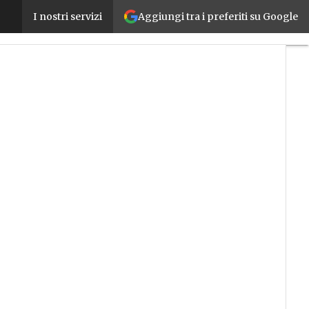
Aggiungi tra i preferiti su Google
Transizione 5.0, l’elenco delle novità in arrivo: focu
I nostri servizi