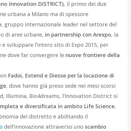
no Innovation DISTRICT)
, il primo dei due
A
Arexpo
one urbana a Milano ma di spessore
e
, gruppo internazionale leader nel settore del
ppo di aree urbane,
in partnership con Arexpo
, la
 e sviluppare l’intero sito di Expo 2015, per
ione dove far convergere le
nuove frontiere della
con
Fadoi, Extend e Diesse per la locazione di
age
, dove hanno già preso sede nei mesi scorsi
d, Illumina, Bio4dreams, l’Innovation District si
mpleta e diversificata in ambito Life Science
,
nomia del distretto e abilitando il
o
dell’innovazione attraverso uno
scambio