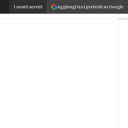
Aggiungi tra i preferiti su Google
MIND Milano: Fadoi, Extend e Diesse nel Village Nor
I nostri servizi