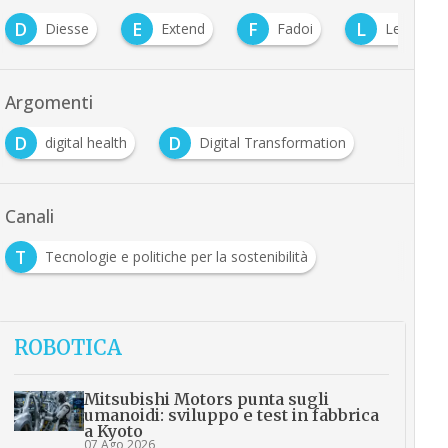
D
E
F
L
Diesse
Extend
Fadoi
Lendleas
Argomenti
D
D
digital health
Digital Transformation
Canali
T
Tecnologie e politiche per la sostenibilità
ROBOTICA
Mitsubishi Motors punta sugli
umanoidi: sviluppo e test in fabbrica
a Kyoto
07 Ago 2026