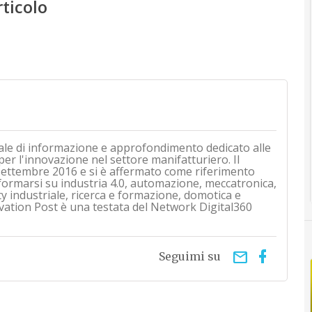
rticolo
ale di informazione e approfondimento dedicato alle
 per l'innovazione nel settore manifatturiero. Il
i settembre 2016 e si è affermato come riferimento
nformarsi su industria 4.0, automazione, meccatronica,
ty industriale, ricerca e formazione, domotica e
vation Post è una testata del Network Digital360
email
Seguimi su