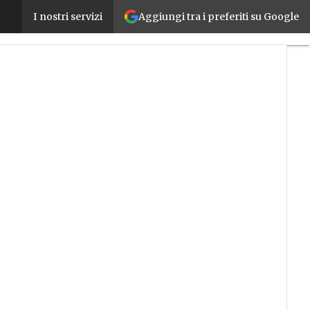
Aggiungi tra i preferiti su Google
Infortuni sul lavoro dimezzati con la SafetyApp di
I nostri servizi