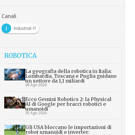
Canali
I
Industrial IT
ROBOTICA
La geografia della robotica in Italia:
Lombardia, Toscana e Puglia guidano
un settore da 1,1 miliardi
06 Ago 2026
Ecco Gemini Robotics 2: la Physical
AI di Google per bracci robotici e
umanoidi
05 Ago 2026
Gli USA bloccano le importazioni di
robot umanoidi e inverter: