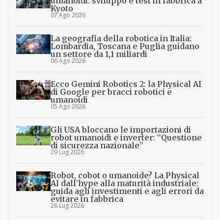
umanoidi: sviluppo e test in fabbrica a
Kyoto
07 Ago 2026
La geografia della robotica in Italia:
Lombardia, Toscana e Puglia guidano
un settore da 1,1 miliardi
06 Ago 2026
Ecco Gemini Robotics 2: la Physical AI
di Google per bracci robotici e
umanoidi
05 Ago 2026
Gli USA bloccano le importazioni di
robot umanoidi e inverter: “Questione
di sicurezza nazionale”
29 Lug 2026
Robot, cobot o umanoide? La Physical
AI dall’hype alla maturità industriale:
guida agli investimenti e agli errori da
evitare in fabbrica
28 Lug 2026