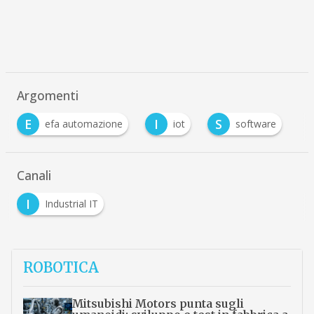
Argomenti
E
I
S
efa automazione
iot
software
Canali
I
Industrial IT
ROBOTICA
Mitsubishi Motors punta sugli