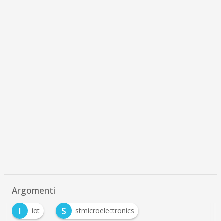
Argomenti
I
S
iot
stmicroelectronics