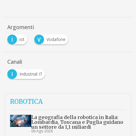
Argomenti
I
V
iot
Vodafone
Canali
I
Industrial IT
ROBOTICA
La geografia della robotica in Italia:
Lombardia, Toscana e Puglia guidano
un settore da 1,1 miliardi
06 Ago 2026