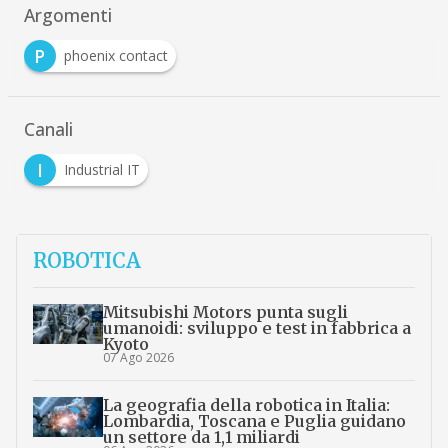
Argomenti
P
phoenix contact
Canali
I
Industrial IT
ROBOTICA
Mitsubishi Motors punta sugli
umanoidi: sviluppo e test in fabbrica a
Kyoto
07 Ago 2026
La geografia della robotica in Italia:
Lombardia, Toscana e Puglia guidano
un settore da 1,1 miliardi