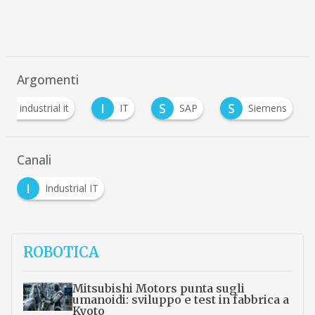
Argomenti
I
I
S
S
industrial it
IT
SAP
Siemens
Canali
I
Industrial IT
ROBOTICA
Mitsubishi Motors punta sugli
umanoidi: sviluppo e test in fabbrica a
Kyoto