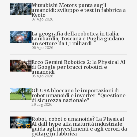
Mitsubishi Motors punta sugli
umanoidi: sviluppo e test in fabbrica a
Kyoto
07 Ago 2026
La geografia della robotica in Italia:
Lombardia, Toscana e Puglia guidano
un settore da 1,1 miliardi
06 Ago 2026
Ecco Gemini Robotics 2: la Physical AI
di Google per bracci robotici e
umanoidi
05 Ago 2026
Gli USA bloccano le importazioni di
robot umanoidi e inverter: “Questione
di sicurezza nazionale”
29 Lug 2026
Robot, cobot o umanoide? La Physical
AI dall’hype alla maturità industriale:
guida agli investimenti e agli errori da
evitare in fabbrica