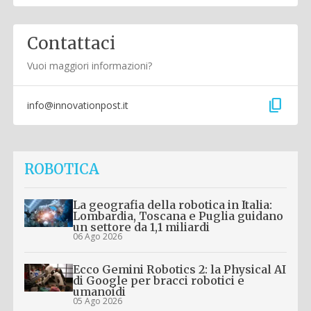
Contattaci
Vuoi maggiori informazioni?
content_copy
info@innovationpost.it
ROBOTICA
La geografia della robotica in Italia:
Lombardia, Toscana e Puglia guidano
un settore da 1,1 miliardi
06 Ago 2026
Ecco Gemini Robotics 2: la Physical AI
di Google per bracci robotici e
umanoidi
05 Ago 2026