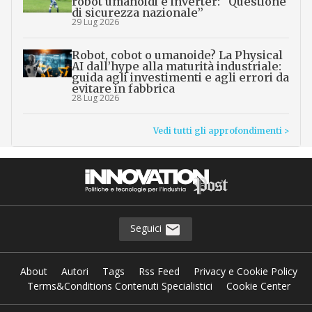
robot umanoidi e inverter: “Questione
di sicurezza nazionale”
29 Lug 2026
Robot, cobot o umanoide? La Physical
AI dall’hype alla maturità industriale:
guida agli investimenti e agli errori da
evitare in fabbrica
28 Lug 2026
Vedi tutti gli approfondimenti >
Seguici
About
Autori
Tags
Rss Feed
Privacy e Cookie Policy
Terms&Conditions Contenuti Specialistici
Cookie Center