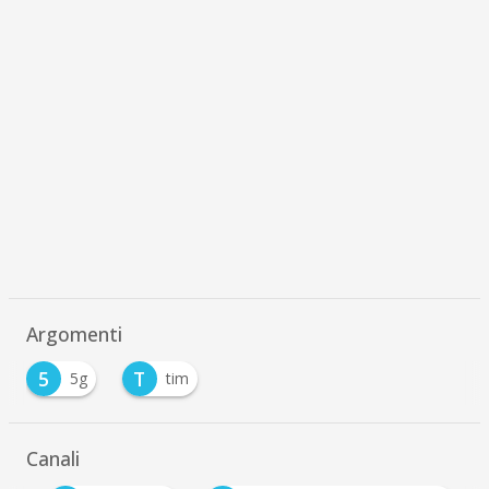
Argomenti
5
T
5g
tim
Canali