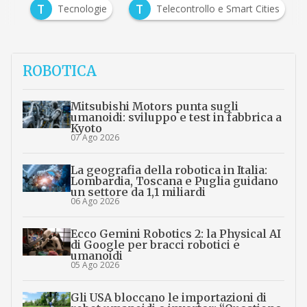
T
T
 IT
Tecnologie
Telecontrollo e Smart Cities
ROBOTICA
Mitsubishi Motors punta sugli
umanoidi: sviluppo e test in fabbrica a
Kyoto
07 Ago 2026
La geografia della robotica in Italia:
Lombardia, Toscana e Puglia guidano
un settore da 1,1 miliardi
06 Ago 2026
Ecco Gemini Robotics 2: la Physical AI
di Google per bracci robotici e
umanoidi
05 Ago 2026
Gli USA bloccano le importazioni di