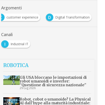
Argomenti
C
D
customer experience
Digital Transformation
Canali
I
Industrial IT
ROBOTICA
Gli USA bloccano le importazioni di
robot umanoidi e inverter:
“Questione di sicurezza nazionale”
29 Lug 2026
Robot, cobot o umanoide? La Physical
AI dall’hype alla maturità industriale: