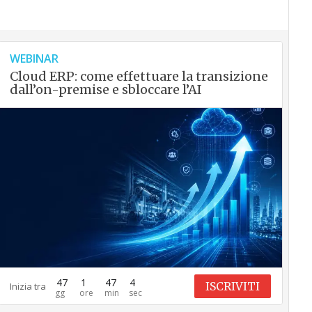
WEBINAR
Cloud ERP: come effettuare la transizione
dall’on-premise e sbloccare l’AI
47
1
47
3
ISCRIVITI
Inizia tra