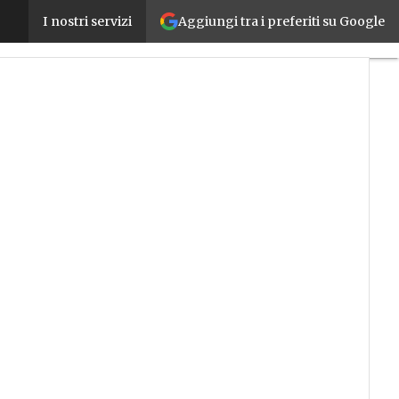
Aggiungi tra i preferiti su Google
Twinings Ovaltine si affida a SAP per migliorare la
I nostri servizi