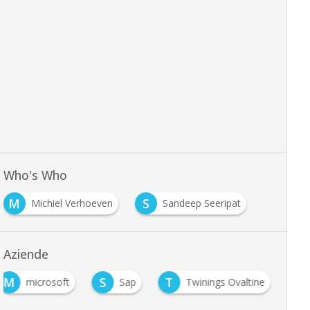
Who's Who
M
S
Michiel Verhoeven
Sandeep Seeripat
Aziende
M
S
T
microsoft
Sap
Twinings Ovaltine