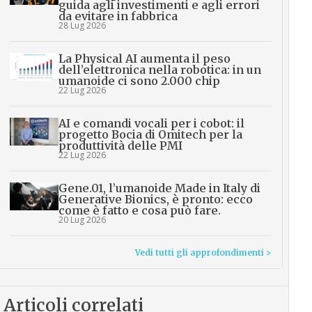
guida agli investimenti e agli errori
da evitare in fabbrica
28 Lug 2026
La Physical AI aumenta il peso
dell’elettronica nella robotica: in un
umanoide ci sono 2.000 chip
22 Lug 2026
AI e comandi vocali per i cobot: il
progetto Bocia di Omitech per la
produttività delle PMI
22 Lug 2026
Gene.01, l’umanoide Made in Italy di
Generative Bionics, è pronto: ecco
come è fatto e cosa può fare.
20 Lug 2026
Vedi tutti gli approfondimenti >
Articoli correlati