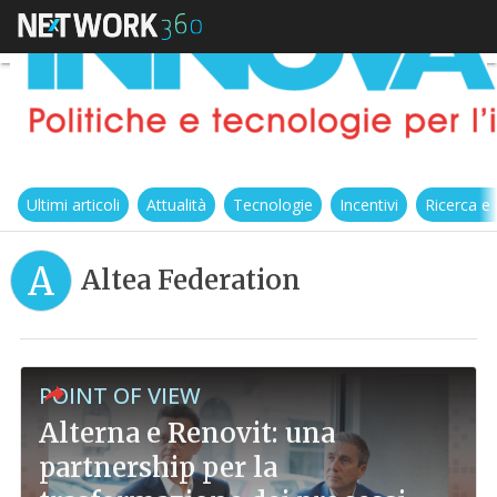
Ultimi articoli
Attualità
Tecnologie
Incentivi
Ricerca e
A
Altea Federation
POINT OF VIEW
Alterna e Renovit: una
partnership per la