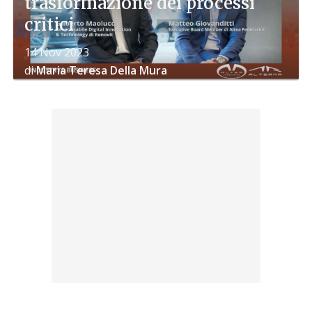
trasformazione dei processi
critici
14 Nov 2023
di
Maria Teresa Della Mura