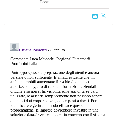
Post.
email