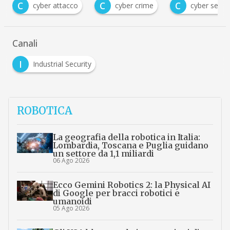
C
C
C
cyber crime
cyber security
cybercrime
Canali
I
Industrial Security
ROBOTICA
La geografia della robotica in Italia:
Lombardia, Toscana e Puglia guidano
un settore da 1,1 miliardi
06 Ago 2026
Ecco Gemini Robotics 2: la Physical AI
di Google per bracci robotici e
umanoidi
05 Ago 2026