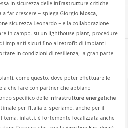
ssa in sicurezza delle
infrastrutture critiche
a a far crescere – spiega Giorgio
Mosca
,
ione sicurezza Leonardo – e la collaborazione
A
Ansaldo Energia
re in campo, su un lighthouse plant, procedure
di impianti sicuri fino al
retrofit
di impianti
rtare in condizioni di resilienza, la gran parte
Industria 4.0
ianti, come questo, dove poter effettuare le
 a che fare con partner che abbiano
ndo specifico delle
infrastrutture energetiche
imale per l’Italia e, speriamo, anche per il
l tema, infatti, è fortemente focalizzata anche
issione Europea che, con la
direttiva Nis
, dovrà