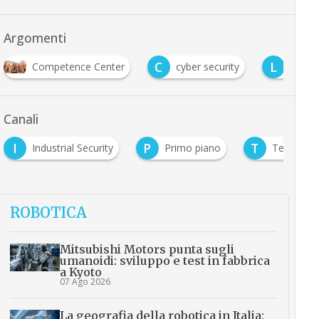
Argomenti
C
L
Competence Center
cyber security
leona
Canali
I
P
T
Industrial Security
Primo piano
Tecnologie
ROBOTICA
Mitsubishi Motors punta sugli
umanoidi: sviluppo e test in fabbrica
a Kyoto
07 Ago 2026
La geografia della robotica in Italia: