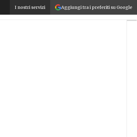
Aggiungi tra i preferiti su Google
Accordo tra Ansaldo Energia e Leonardo: Genova cap
I nostri servizi