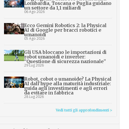
Lombardia, Toscana e Puglia guidano
un settore da 1,1 miliardi
06 Ago 2026
Ecco Gemini Robotics 2: la Physical
AI di Google per bracci robotici e
umanoidi
05 Ago 2026
Gli USA bloccano le importazioni di
robot umanoidi e inverter:
“Questione di sicurezza nazionale”
29 Lug 2026
Robot, cobot o umanoide? La Physical
AI dall’hype alla maturità industriale:
guida agli investimenti e agli errori
da evitare in fabbrica
28 Lug 2026
Vedi tutti gli approfondimenti >