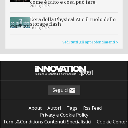
come è fatto e cosa può fare.
20 Lug 2026
L’era della Physical AI e il ruolo dello
storage flash
16 Lug 2026
Vedi tutti gli approfondimenti >
Seguici
About
Autori
Tags
Rss Feed
Privacy e Cookie Policy
Terms&Conditions Contenuti Specialistici
Cookie Center