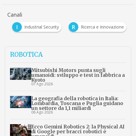
Canali
I
R
ze
Industrial Security
Ricerca e Innovazione
ROBOTICA
Mitsubishi Motors punta sugli
umanoidi: sviluppo e test in fabbrica a
Kyoto
07 Ago 2026
La geografia della robotica in Italia:
Lombardia, Toscana e Puglia guidano
un settore da 1,1 miliardi
06 Ago 2026
Ecco Gemini Robotics 2: la Physical AI
di Google per bracci robotici e