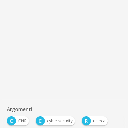
Argomenti
C
C
R
CNR
cyber security
ricerca