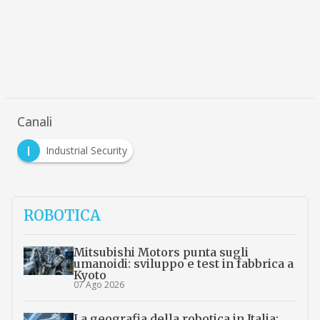
Canali
I
Industrial Security
ROBOTICA
Mitsubishi Motors punta sugli
umanoidi: sviluppo e test in fabbrica a
Kyoto
07 Ago 2026
La geografia della robotica in Italia: