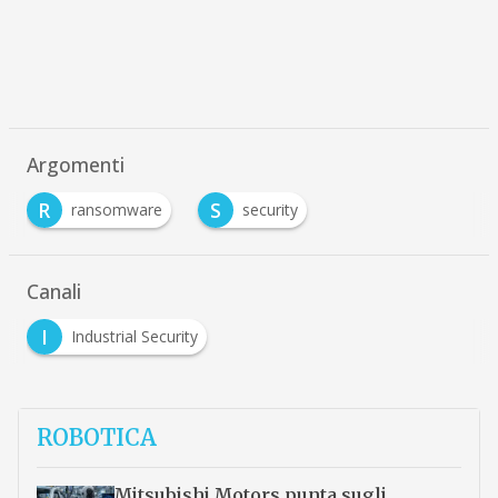
Argomenti
R
S
ransomware
security
Canali
I
Industrial Security
ROBOTICA
Mitsubishi Motors punta sugli