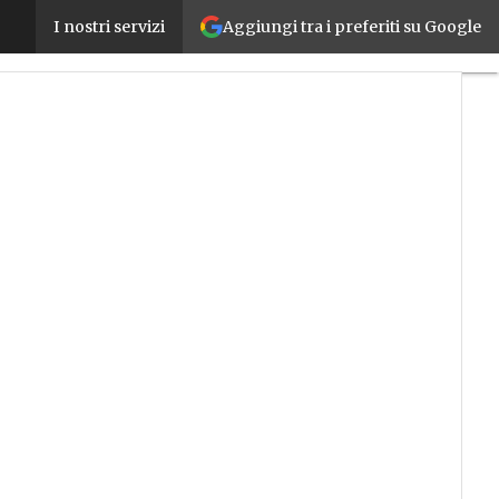
Aggiungi tra i preferiti su Google
Integrazione, tecnologica e semplificazione commer
I nostri servizi