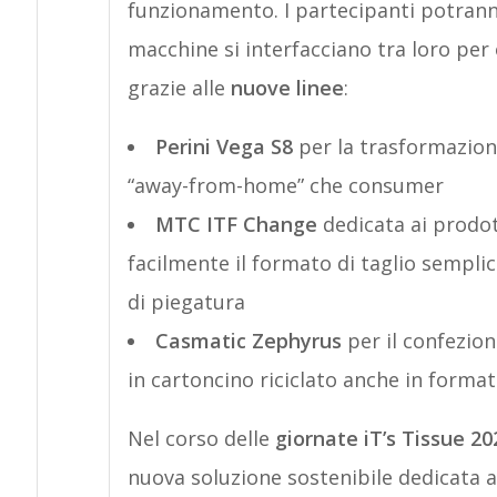
funzionamento. I partecipanti potrann
macchine si interfacciano tra loro per
grazie alle
nuove linee
:
Perini Vega S8
per la trasformazione
“away-from-home” che consumer
MTC ITF Change
dedicata ai prodot
facilmente il formato di taglio sempli
di piegatura
Casmatic Zephyrus
per il confezion
in cartoncino riciclato anche in forma
Nel corso delle
giornate iT’s Tissue 20
nuova soluzione sostenibile dedicata 