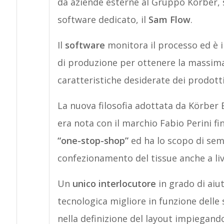
da aziende esterne al Gruppo Körber, s
software dedicato, il
Sam Flow
.
Il
software
monitora il processo ed è i
di produzione per ottenere la massima 
caratteristiche desiderate dei prodotti 
La nuova filosofia adottata da Körber B
era nota con il marchio Fabio Perini f
“one-stop-shop”
ed ha lo scopo di semp
confezionamento del tissue anche a li
Un
unico interlocutore
in grado di aiut
tecnologica migliore in funzione delle
nella definizione del layout impiegando