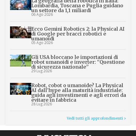
La geografia della robotica in Italia:
Lombardia, Toscana e Puglia guidano
un settore da 1,1 miliardi
06 Ago 2026
Ecco Gemini Robotics 2: la Physical AI
di Google per bracci robotici e
umanoidi
05 Ago 2026
Gli USA bloccano le importazioni di
robot umanoidi e inverter: “Questione
di sicurezza nazionale”
29 Lug 2026
Robot, cobot o umanoide? La Physical
AI dall’hype alla maturità industriale:
guida agli investimenti e agli errori da
evitare in fabbrica
28 Lug 2026
Vedi tutti gli approfondimenti >