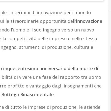
C
Coca Col
e, in termini di innovazione per il mondo
i le straordinarie opportunità dell’
innovazione
A
A
Appuntamenti
Attual
ndo l’uomo e il suo ingegno verso un nuovo
ella competitività delle imprese e nello stesso
ingegno, strumenti di produzione, cultura e
l
cinquecentesimo anniversario della morte di
ibilità di vivere una fase del rapporto tra uomo
rre profitto e vantaggio dagli insegnamenti che
a
Bottega Rinascimentale
.
ma di tutto le imprese di produzione, le aziende