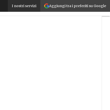
Aggiungi tra i preferiti su Google
Da Leonardo all’Industria 5.0: l’innovazione al serv
I nostri servizi