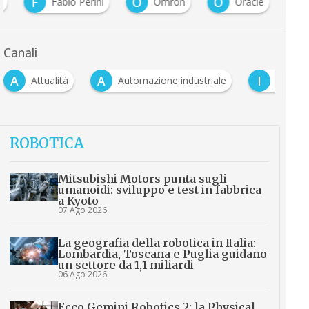
F
O
O
a
Fabio Perini
Omron
Oracle
Canali
A
I
M
ità
Automazione industriale
Industrial IT
ROBOTICA
Mitsubishi Motors punta sugli
umanoidi: sviluppo e test in fabbrica
a Kyoto
07 Ago 2026
La geografia della robotica in Italia:
Lombardia, Toscana e Puglia guidano
un settore da 1,1 miliardi
06 Ago 2026
Ecco Gemini Robotics 2: la Physical